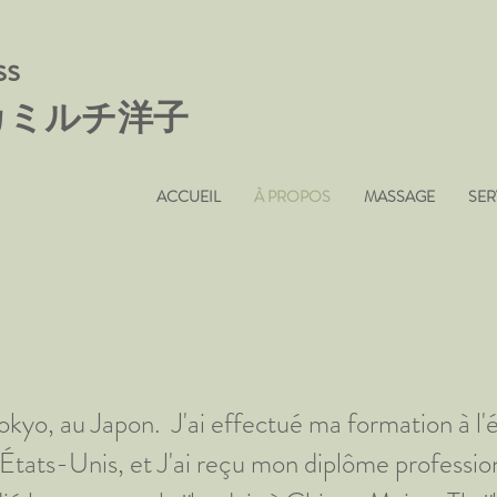
ss
i / カミルチ洋子
ACCUEIL
À PROPOS
MASSAGE
SER
à Tokyo, au Japon. J'ai effectué ma formation à l
 États-Unis, et J'ai reçu mon diplôme profess